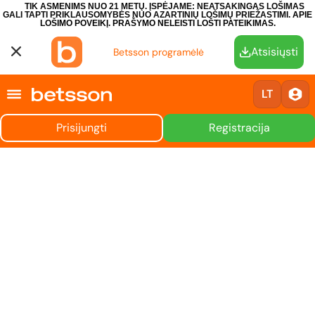
TIK ASMENIMS NUO 21 METŲ. ĮSPĖJAME: NEATSAKINGAS LOŠIMAS
GALI TAPTI PRIKLAUSOMYBĖS NUO AZARTINIŲ LOŠIMŲ PRIEŽASTIMI.
APIE
LOŠIMO POVEIKĮ.
PRAŠYMO NELEISTI LOŠTI PATEIKIMAS.
Atsisiųsti
Betsson programėlė
LT
Prisijungti
Registracija