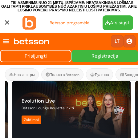
TIK ASMENIMS NUO 21 METŲ. ĮSPĖJAME: NEATSAKINGAS LOŠIMAS
GALI TAPTI PRIKLAUSOMYBĖS NUO AZARTINIŲ LOŠIMŲ PRIEŽASTIMI.
APIE
LOŠIMO POVEIKĮ.
PRAŠYMO NELEISTI LOŠTI PATEIKIMAS.
Atsisiųsti
Betsson programėlė
LT
Prisijungti
Registracija
Новые игры
Только в Betsson
Рулетка
Блэкдж
Evolution Live
Betsson Lounge Roulette ir kiti
Žaidimai