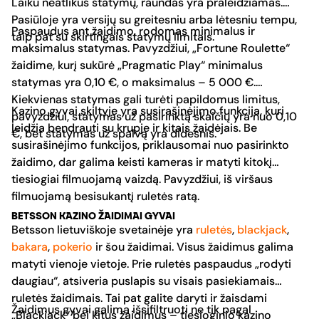
Laiku neatlikus statymų, raundas yra praleidžiamas.
Pasiūloje yra versijų su greitesniu arba lėtesniu tempu,
Paspaudus ant žaidimo, rodomas minimalus ir
taip pat su skirtingais statymų limitais.
maksimalus statymas. Pavyzdžiui, „Fortune Roulette“
žaidime, kurį sukūrė „Pragmatic Play“ minimalus
statymas yra 0,10 €, o maksimalus – 5 000 €.
Kiekvienas statymas gali turėti papildomus limitus,
Kazino gyvai skiltyje yra susirašinėjimo funkcija, kuri
pavyzdžiui, statymas už pasirinktą skaičių yra nuo 0,10
leidžia bendrauti su krupje ir kitais žaidėjais. Be
€, bet statymas už spalvą yra didesnis.
susirašinėjimo funkcijos, priklausomai nuo pasirinkto
žaidimo, dar galima keisti kameras ir matyti kitokį
tiesiogiai filmuojamą vaizdą. Pavyzdžiui, iš viršaus
filmuojamą besisukantį ruletės ratą.
BETSSON KAZINO ŽAIDIMAI GYVAI
Betsson lietuviškoje svetainėje yra
ruletės
,
blackjack
,
bakara
,
pokerio
ir šou žaidimai. Visus žaidimus galima
matyti vienoje vietoje. Prie ruletės paspaudus „rodyti
daugiau“, atsiveria puslapis su visais pasiekiamais
ruletės žaidimais. Tai pat galite daryti ir žaisdami
Žaidimus gyvai galima išsifiltruoti ne tik pagal
„Blackjack“ bei kitus žaidimus – tiesioginio kazino