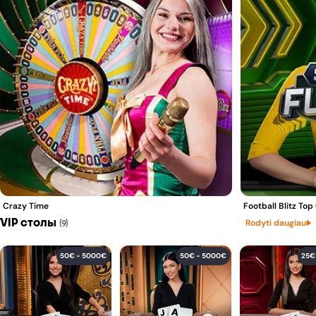
Crazy Time
Football Blitz Top
VIP столы
Rodyti daugiau
(
9
)
50€ - 5000€
50€ - 5000€
25€