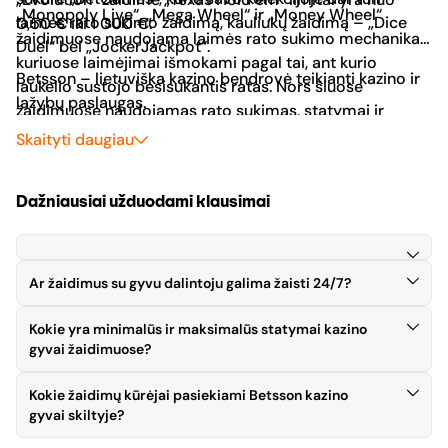
„Monopoly Live“, „Mega Wheel“ ir „Money Wheel“
laimės rato sukimo žaidimą, kauliukų žaidimą – „Dice
0,50 € iki 1 000 €.
žaidimuose naudojama laimės rato sukimo mechanika,
Duel“ bei „JockerJackpot“.
kuriuose laimėjimai išmokami pagal tai, ant kurio
Betsson – lietuviška kazino bendrovė teikianti kazino ir
laukelio sustojo besisukantis ratas. Nors šiuose
lažybų paslaugas.
žaidimuose naudojamas rato sukimas, statymai ir
laimėjimai skiriasi.
Skaityti daugiau
Dažniausiai užduodami klausimai
Ar žaidimus su gyvu dalintoju galima žaisti 24/7?
Žaidimus su gyvu dalintoju (krupjė) galima žaisti 24/7,
Kokie yra minimalūs ir maksimalūs statymai kazino
tai reiškia 24 valandas per parą / 7 dienas per savaitę.
gyvai žaidimuose?
Kitaip tariant, visus Betsson pasiūloje esančius
žaidimus galima žaisti bet kuriuo laiku ir iš bet kur.
Minimalus ir maksimalus statymas priklauso nuo
Kokie žaidimų kūrėjai pasiekiami Betsson kazino
pasirinkto žaidimo. Yra žaidimų su gyvais dalintojais,
gyvai skiltyje?
kur minimalus statymas siekia 0,10 €, tačiau yra tokių,
pavyzdžiui, „Blackjack 33”, kur minimalus statymas