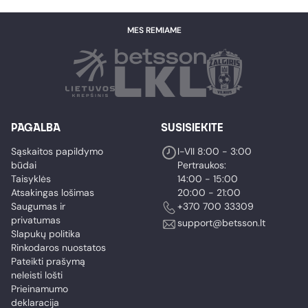
siekia 250 €.
Kazino gyvai skiltyje yra „BetGames”, kurie kuria
loterijos žaidimus, taip pat „Pragmatic Play”, „Evolution
Gaming”, „Ezugi” ir „Playtech” žaidimų studijos.
MES REMIAME
PAGALBA
SUSISIEKITE
Sąskaitos papildymo
I-VII 8:00 - 3:00‎ ‎ ‎
būdai
‎Pertraukos:‎ ‎ ‎ ‎ ‎ ‎ ‎ ‎ ‎ ‎ ‎
Taisyklės
14:00 - 15:00 ‎ ‎ ‎ ‎ ‎ ‎ ‎ ‎
Atsakingas lošimas
‎20:00 - 21:00
Saugumas ir
+370 700 33309
privatumas
support@betsson.lt
Slapukų politika
Rinkodaros nuostatos
Pateikti prašymą
neleisti lošti
Prieinamumo
deklaracija