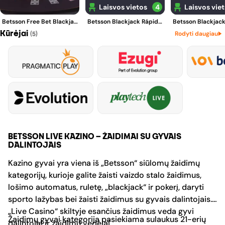
Laisvos vietos
Laisvos vie
4
Betsson Free Bet Blackjack
Betsson Blackjack Rápido 3
Kūrėjai
Rodyti daugiau
(
5
)
BETSSON LIVE KAZINO – ŽAIDIMAI SU GYVAIS
DALINTOJAIS
Kazino gyvai yra viena iš „Betsson“ siūlomų žaidimų
kategorijų, kurioje galite žaisti vaizdo stalo žaidimus,
lošimo automatus, ruletę, „blackjack“ ir pokerį, daryti
sporto lažybas bei žaisti žaidimus su gyvais dalintojais.
„Live Casino“ skiltyje esančius žaidimus veda gyvi
Žaidimų gyvai kategorija pasiekiama sulaukus 21-erių
dalintojai ir žaidimų vedėjai.