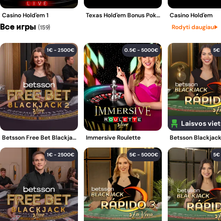
Casino Hold'em 1
Texas Hold'em Bonus Poker
Casino Hold'em
Все игры
Rodyti daugiau
(
159
)
1€ - 2500€
0.5€ - 5000€
5€
Laisvos vie
Betsson Free Bet Blackjack 2
Immersive Roulette
1€ - 2500€
5€ - 5000€
5€