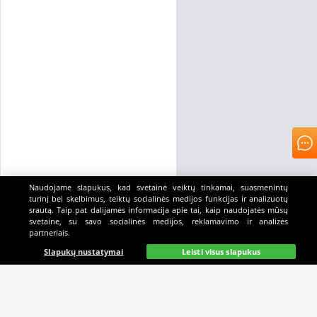
Naudojame slapukus, kad svetainė veiktų tinkamai, suasmenintų
turinį bei skelbimus, teiktų socialinės medijos funkcijas ir analizuotų
srautą. Taip pat dalijamės informacija apie tai, kaip naudojatės mūsų
svetaine, su savo socialinės medijos, reklamavimo ir analizės
partneriais.
Pagrindinis
Gyvai
Paieška
Mano
Kazino
Slapukų nustatymai
Leisti visus slapukus
E-SPORTO STATYMAI: BENDRA SPORTO ŠAKOS
APŽVALGA