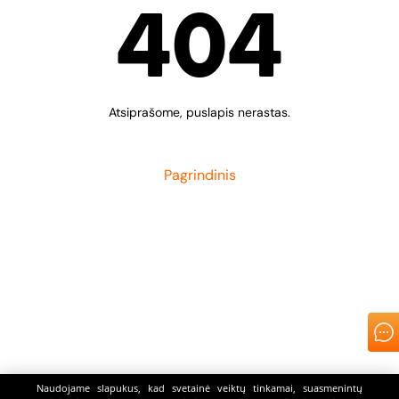
404
Atsiprašome, puslapis nerastas.
Pagrindinis
Naudojame slapukus, kad svetainė veiktų tinkamai, suasmenintų