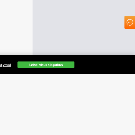
atymai
Leisti visus slapukus