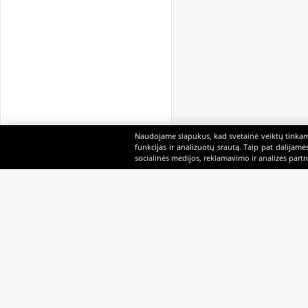
Naudojame slapukus, kad svetainė veiktų tinkama
funkcijas ir analizuotų srautą. Taip pat dalijam
socialinės medijos, reklamavimo ir analizės partne