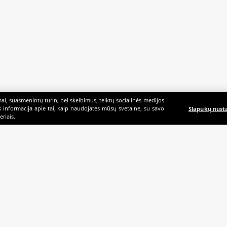
i, suasmenintų turinį bei skelbimus, teiktų socialinės medijos
ės informacija apie tai, kaip naudojatės mūsų svetaine, su savo
Slapukų nust
riais.