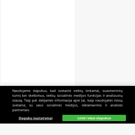
Naudojame slapukus, kad svetainė veiktų tinkamai, suasmenintų
turinį bei skelbimus, teiktų socialinės medijos funkcijas ir analizuotų
srautą. Taip pat dalijamės informacija apie tai, kaip naudojatės mūsų
svetaine, su savo socialinės medijos, reklamavimo ir analizės
partneriais.
Pagrindinis
Gyvai
Paieška
Mano
Kazino
Slapukų nustatymai
Leisti visus slapukus