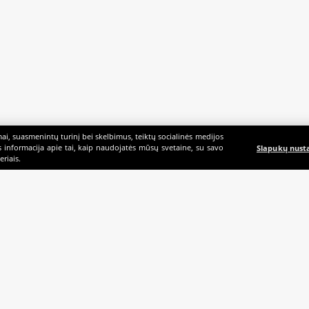
i, suasmenintų turinį bei skelbimus, teiktų socialinės medijos
ės informacija apie tai, kaip naudojatės mūsų svetaine, su savo
Slapukų nust
riais.