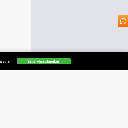
atymai
Leisti visus slapukus