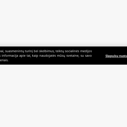
i, suasmenintų turinį bei skelbimus, teiktų socialinės medijos
ės informacija apie tai, kaip naudojatės mūsų svetaine, su savo
Slapukų nust
riais.