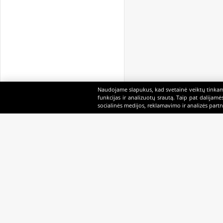
Naudojame slapukus, kad svetainė veiktų tinkama
funkcijas ir analizuotų srautą. Taip pat dalijam
socialinės medijos, reklamavimo ir analizės partne