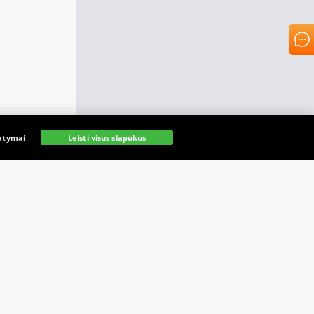
atymai
Leisti visus slapukus