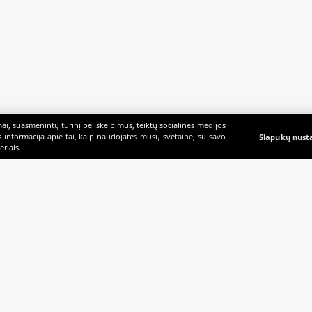
i, suasmenintų turinį bei skelbimus, teiktų socialinės medijos
ės informacija apie tai, kaip naudojatės mūsų svetaine, su savo
Slapukų nust
riais.