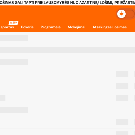
OŠIMAS GALI TAPTI PRIKLAUSOMYBĖS NUO AZARTINIŲ LOŠIMŲ PRIEŽASTIM
NEW
-sportas
Pokeris
Programėlė
Mokėjimai
Atsakingas Lošimas