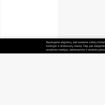
Naudojame slapukus, kad svetainė veiktų tinkama
funkcijas ir analizuotų srautą. Taip pat dalijam
socialinės medijos, reklamavimo ir analizės partne