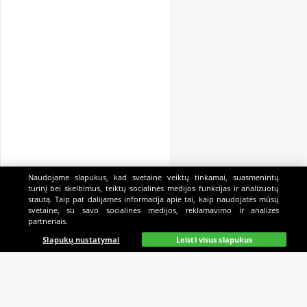
Naudojame slapukus, kad svetainė veiktų tinkamai, suasmenintų
turinį bei skelbimus, teiktų socialinės medijos funkcijas ir analizuotų
srautą. Taip pat dalijamės informacija apie tai, kaip naudojatės mūsų
svetaine, su savo socialinės medijos, reklamavimo ir analizės
partneriais.
Pagrindinis
Gyvai
Paieška
Mano
Kazino
Slapukų nustatymai
Leisti visus slapukus