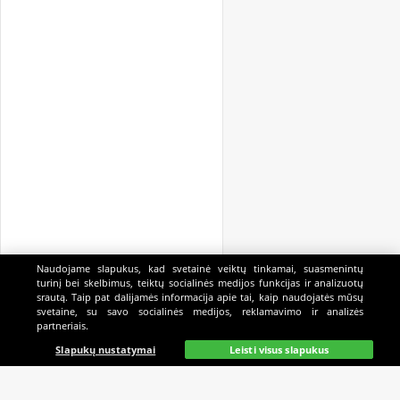
Naudojame slapukus, kad svetainė veiktų tinkamai, suasmenintų
turinį bei skelbimus, teiktų socialinės medijos funkcijas ir analizuotų
srautą. Taip pat dalijamės informacija apie tai, kaip naudojatės mūsų
svetaine, su savo socialinės medijos, reklamavimo ir analizės
partneriais.
Pagrindinis
Gyvai
Paieška
Mano
Kazino
Slapukų nustatymai
Leisti visus slapukus