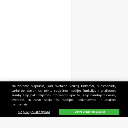
Naudojame slapukus, kad svetainė veiktų tinkamai, suasmenintų
turinį bei skelbimus, teiktų socialinės medijos funkcijas ir analizuotų
srautą. Taip pat dalijamės informacija apie tai, kaip naudojatės mūsų
svetaine, su savo socialinės medijos, reklamavimo ir analizės
partneriais.
Pagrindinis
Gyvai
Paieška
Mano
Kazino
Slapukų nustatymai
Leisti visus slapukus