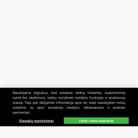
Naudojame slapukus, kad svetainė veiktų tinkamai, suasmenintų
turinį bei skelbimus, teiktų socialinės medijos funkcijas ir analizuotų
srautą. Taip pat dalijamės informacija apie tai, kaip naudojatės mūsų
svetaine, su savo socialinės medijos, reklamavimo ir analizės
partneriais.
Pagrindinis
Gyvai
Paieška
Mano
Kazino
Slapukų nustatymai
Leisti visus slapukus