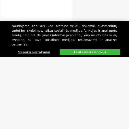
Naudojame slapukus, kad svetainė veiktų tinkamai, suasmenintų
turinį bei skelbimus, teiktų socialinės medijos funkcijas ir analizuotų
srautą. Taip pat dalijamės informacija apie tai, kaip naudojatės mūsų
svetaine, su savo socialinės medijos, reklamavimo ir analizės
partneriais.
Pagrindinis
Gyvai
Paieška
Mano
Kazino
Slapukų nustatymai
Leisti visus slapukus