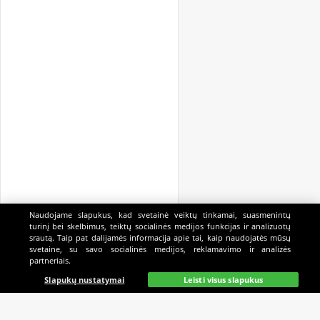
Naudojame slapukus, kad svetainė veiktų tinkamai, suasmenintų
turinį bei skelbimus, teiktų socialinės medijos funkcijas ir analizuotų
srautą. Taip pat dalijamės informacija apie tai, kaip naudojatės mūsų
svetaine, su savo socialinės medijos, reklamavimo ir analizės
partneriais.
Pagrindinis
Gyvai
Paieška
Mano
Kazino
Slapukų nustatymai
Leisti visus slapukus