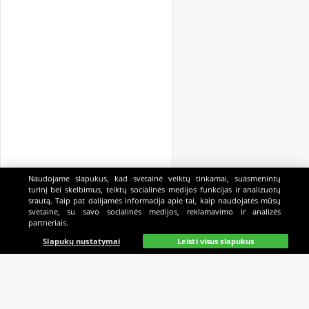
Naudojame slapukus, kad svetainė veiktų tinkamai, suasmenintų
turinį bei skelbimus, teiktų socialinės medijos funkcijas ir analizuotų
srautą. Taip pat dalijamės informacija apie tai, kaip naudojatės mūsų
svetaine, su savo socialinės medijos, reklamavimo ir analizės
partneriais.
Pagrindinis
Gyvai
Paieška
Mano
Kazino
Slapukų nustatymai
Leisti visus slapukus