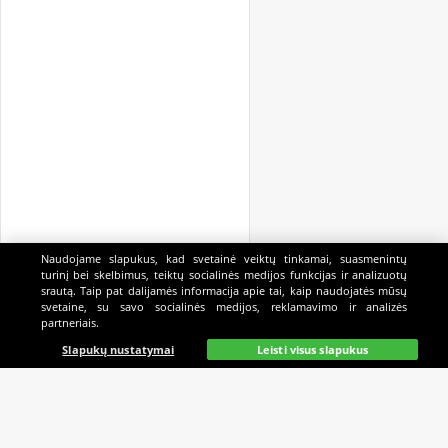
Naudojame slapukus, kad svetainė veiktų tinkamai, suasmenintų
turinį bei skelbimus, teiktų socialinės medijos funkcijas ir analizuotų
srautą. Taip pat dalijamės informacija apie tai, kaip naudojatės mūsų
svetaine, su savo socialinės medijos, reklamavimo ir analizės
partneriais.
Pagrindinis
Gyvai
Paieška
Mano
Kazino
Slapukų nustatymai
Leisti visus slapukus