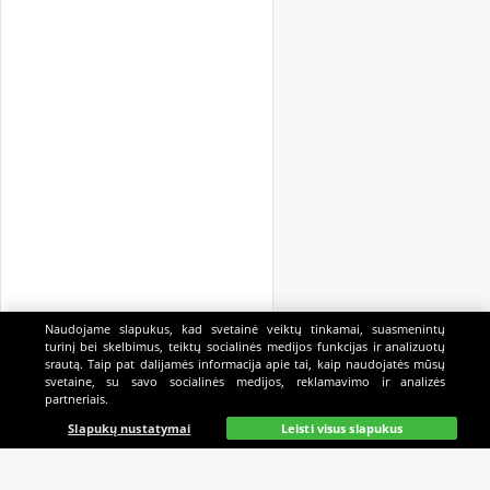
Naudojame slapukus, kad svetainė veiktų tinkamai, suasmenintų
turinį bei skelbimus, teiktų socialinės medijos funkcijas ir analizuotų
srautą. Taip pat dalijamės informacija apie tai, kaip naudojatės mūsų
svetaine, su savo socialinės medijos, reklamavimo ir analizės
partneriais.
Pagrindinis
Gyvai
Paieška
Mano
Kazino
Slapukų nustatymai
Leisti visus slapukus