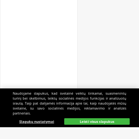
Naudojame slapukus, kad svetainė veiktų tinkamai, suasmenintų
turinį bei skelbimus, teiktų socialinės medijos funkcijas ir analizuotų
srautą. Taip pat dalijamės informacija apie tai, kaip naudojatės mūsų
svetaine, su savo socialinės medijos, reklamavimo ir analizės
partneriais.
Pagrindinis
Gyvai
Paieška
Mano
Kazino
Slapukų nustatymai
Leisti visus slapukus