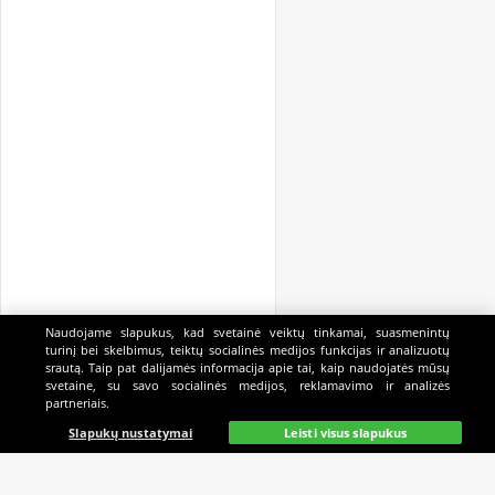
Naudojame slapukus, kad svetainė veiktų tinkamai, suasmenintų
turinį bei skelbimus, teiktų socialinės medijos funkcijas ir analizuotų
srautą. Taip pat dalijamės informacija apie tai, kaip naudojatės mūsų
svetaine, su savo socialinės medijos, reklamavimo ir analizės
partneriais.
Pagrindinis
Gyvai
Paieška
Mano
Kazino
Slapukų nustatymai
Leisti visus slapukus