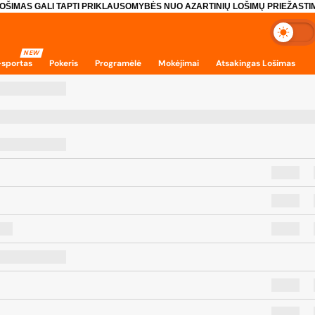
OŠIMAS GALI TAPTI PRIKLAUSOMYBĖS NUO AZARTINIŲ LOŠIMŲ PRIEŽASTIM
NEW
-sportas
Pokeris
Programėlė
Mokėjimai
Atsakingas Lošimas