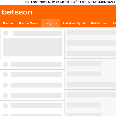
TIK ASMENIMS NUO 21 METŲ. ĮSPĖJAME: NEATSAKINGAS L
Kazino
Kazino Gyvai
Lažybos
Lažybos Gyvai
BetGames
E