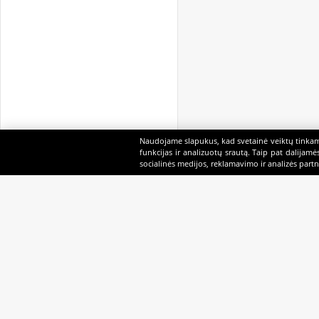
Naudojame slapukus, kad svetainė veiktų tinkama
funkcijas ir analizuotų srautą. Taip pat dalijam
socialinės medijos, reklamavimo ir analizės partne