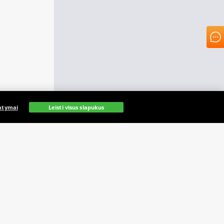
atymai
Leisti visus slapukus