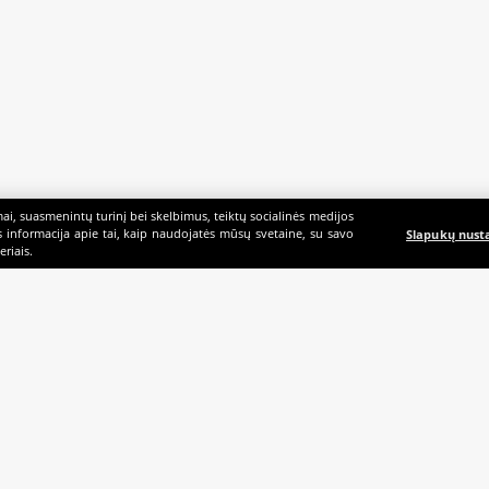
i, suasmenintų turinį bei skelbimus, teiktų socialinės medijos
ės informacija apie tai, kaip naudojatės mūsų svetaine, su savo
Slapukų nust
riais.