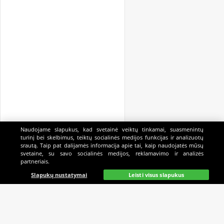
Naudojame slapukus, kad svetainė veiktų tinkamai, suasmenintų
turinį bei skelbimus, teiktų socialinės medijos funkcijas ir analizuotų
srautą. Taip pat dalijamės informacija apie tai, kaip naudojatės mūsų
svetaine, su savo socialinės medijos, reklamavimo ir analizės
partneriais.
Pagrindinis
Gyvai
Paieška
Mano
Kazino
Slapukų nustatymai
Leisti visus slapukus