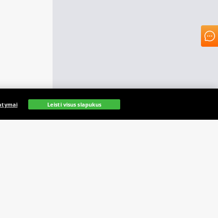
atymai
Leisti visus slapukus