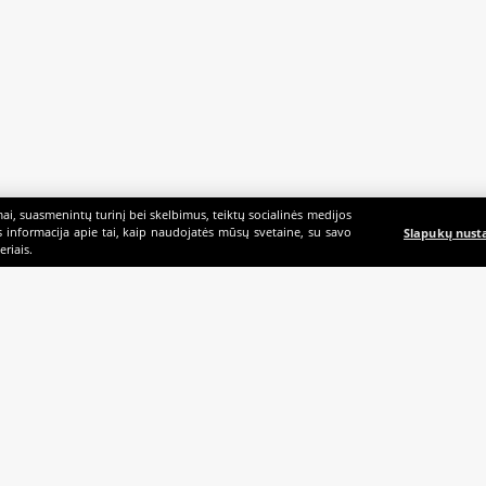
i, suasmenintų turinį bei skelbimus, teiktų socialinės medijos
ės informacija apie tai, kaip naudojatės mūsų svetaine, su savo
Slapukų nust
riais.