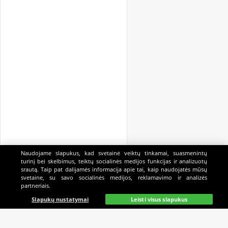
Naudojame slapukus, kad svetainė veiktų tinkamai, suasmenintų
turinį bei skelbimus, teiktų socialinės medijos funkcijas ir analizuotų
srautą. Taip pat dalijamės informacija apie tai, kaip naudojatės mūsų
svetaine, su savo socialinės medijos, reklamavimo ir analizės
partneriais.
Pagrindinis
Gyvai
Paieška
Mano
Kazino
Slapukų nustatymai
Leisti visus slapukus