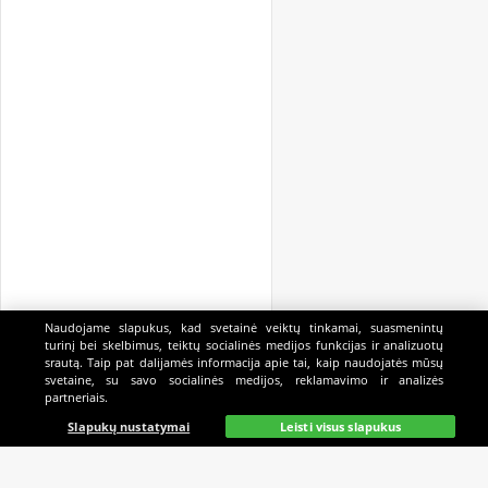
Naudojame slapukus, kad svetainė veiktų tinkamai, suasmenintų
turinį bei skelbimus, teiktų socialinės medijos funkcijas ir analizuotų
srautą. Taip pat dalijamės informacija apie tai, kaip naudojatės mūsų
svetaine, su savo socialinės medijos, reklamavimo ir analizės
partneriais.
Pagrindinis
Gyvai
Paieška
Mano
Kazino
Slapukų nustatymai
Leisti visus slapukus