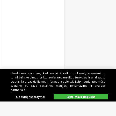
Naudojame slapukus, kad svetainė veiktų tinkamai, suasmenintų
turinį bei skelbimus, teiktų socialinės medijos funkcijas ir analizuotų
srautą. Taip pat dalijamės informacija apie tai, kaip naudojatės mūsų
svetaine, su savo socialinės medijos, reklamavimo ir analizės
partneriais.
Pagrindinis
Gyvai
Paieška
Mano
Kazino
Slapukų nustatymai
Leisti visus slapukus