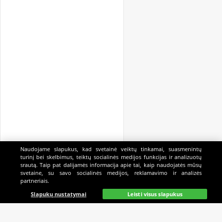
Naudojame slapukus, kad svetainė veiktų tinkamai, suasmenintų
turinį bei skelbimus, teiktų socialinės medijos funkcijas ir analizuotų
srautą. Taip pat dalijamės informacija apie tai, kaip naudojatės mūsų
svetaine, su savo socialinės medijos, reklamavimo ir analizės
partneriais.
Pagrindinis
Gyvai
Paieška
Mano
Kazino
Slapukų nustatymai
Leisti visus slapukus