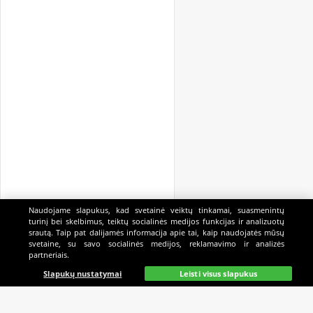
Naudojame slapukus, kad svetainė veiktų tinkamai, suasmenintų
turinį bei skelbimus, teiktų socialinės medijos funkcijas ir analizuotų
srautą. Taip pat dalijamės informacija apie tai, kaip naudojatės mūsų
svetaine, su savo socialinės medijos, reklamavimo ir analizės
partneriais.
Pagrindinis
Gyvai
Paieška
Mano
Kazino
Slapukų nustatymai
Leisti visus slapukus