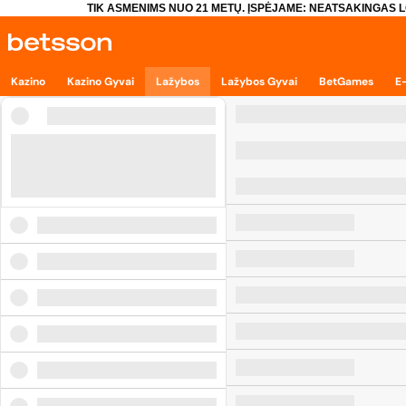
TIK ASMENIMS NUO 21 METŲ. ĮSPĖJAME: NEATSAKINGAS L
Kazino
Kazino Gyvai
Lažybos
Lažybos Gyvai
BetGames
E