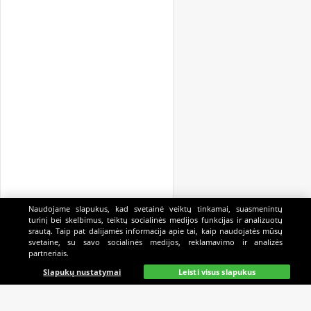
Naudojame slapukus, kad svetainė veiktų tinkamai, suasmenintų
turinį bei skelbimus, teiktų socialinės medijos funkcijas ir analizuotų
srautą. Taip pat dalijamės informacija apie tai, kaip naudojatės mūsų
svetaine, su savo socialinės medijos, reklamavimo ir analizės
partneriais.
Pagrindinis
Gyvai
Paieška
Mano
Kazino
Slapukų nustatymai
Leisti visus slapukus