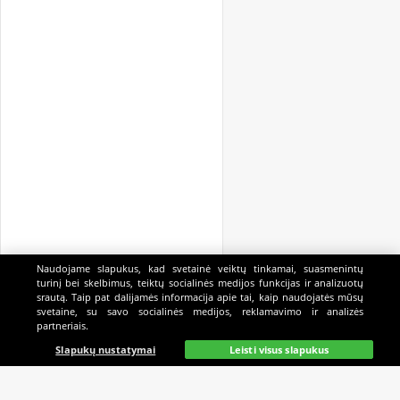
Naudojame slapukus, kad svetainė veiktų tinkamai, suasmenintų
turinį bei skelbimus, teiktų socialinės medijos funkcijas ir analizuotų
srautą. Taip pat dalijamės informacija apie tai, kaip naudojatės mūsų
svetaine, su savo socialinės medijos, reklamavimo ir analizės
partneriais.
Pagrindinis
Gyvai
Paieška
Mano
Kazino
Slapukų nustatymai
Leisti visus slapukus