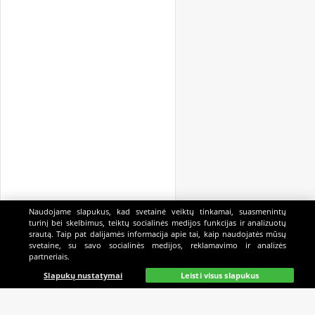
Naudojame slapukus, kad svetainė veiktų tinkamai, suasmenintų
turinį bei skelbimus, teiktų socialinės medijos funkcijas ir analizuotų
srautą. Taip pat dalijamės informacija apie tai, kaip naudojatės mūsų
svetaine, su savo socialinės medijos, reklamavimo ir analizės
partneriais.
Pagrindinis
Gyvai
Paieška
Mano
Kazino
Slapukų nustatymai
Leisti visus slapukus