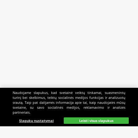
Naudojame slapukus, kad svetainė veiktų tinkamai, suasmenintų
turinį bei skelbimus, teiktų socialinės medijos funkcijas ir analizuotų
srautą. Taip pat dalijamės informacija apie tai, kaip naudojatės mūsų
svetaine, su savo socialinės medijos, reklamavimo ir analizės
partneriais.
Pagrindinis
Gyvai
Paieška
Mano
Kazino
Slapukų nustatymai
Leisti visus slapukus