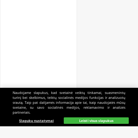
Naudojame slapukus, kad svetainė veiktų tinkamai, suasmenintų
turinį bei skelbimus, teiktų socialinės medijos funkcijas ir analizuotų
srautą. Taip pat dalijamės informacija apie tai, kaip naudojatės mūsų
svetaine, su savo socialinės medijos, reklamavimo ir analizės
partneriais.
Pagrindinis
Gyvai
Paieška
Mano
Kazino
Slapukų nustatymai
Leisti visus slapukus