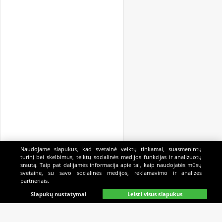
Naudojame slapukus, kad svetainė veiktų tinkamai, suasmenintų
turinį bei skelbimus, teiktų socialinės medijos funkcijas ir analizuotų
srautą. Taip pat dalijamės informacija apie tai, kaip naudojatės mūsų
svetaine, su savo socialinės medijos, reklamavimo ir analizės
partneriais.
Pagrindinis
Gyvai
Paieška
Mano
Kazino
Slapukų nustatymai
Leisti visus slapukus