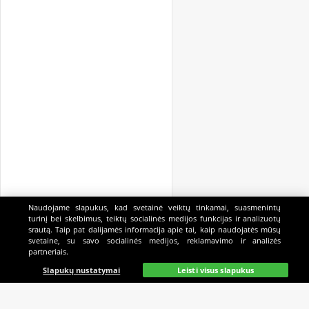
Naudojame slapukus, kad svetainė veiktų tinkamai, suasmenintų
turinį bei skelbimus, teiktų socialinės medijos funkcijas ir analizuotų
srautą. Taip pat dalijamės informacija apie tai, kaip naudojatės mūsų
svetaine, su savo socialinės medijos, reklamavimo ir analizės
partneriais.
Pagrindinis
Gyvai
Paieška
Mano
Kazino
Slapukų nustatymai
Leisti visus slapukus