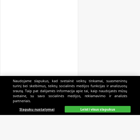
Naudojame slapukus, kad svetainė veiktų tinkamai, suasmenintų
turinį bei skelbimus, teiktų socialinės medijos funkcijas ir analizuotų
srautą. Taip pat dalijamės informacija apie tai, kaip naudojatės mūsų
svetaine, su savo socialinės medijos, reklamavimo ir analizės
partneriais.
Pagrindinis
Gyvai
Paieška
Mano
Kazino
Slapukų nustatymai
Leisti visus slapukus