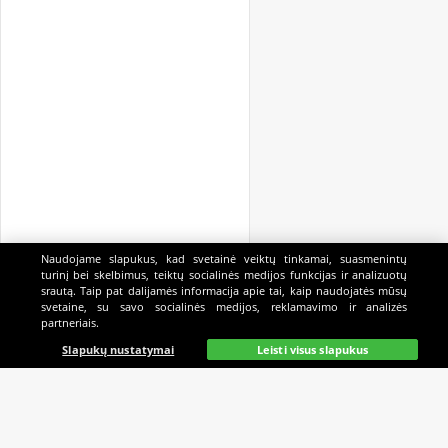
Naudojame slapukus, kad svetainė veiktų tinkamai, suasmenintų
turinį bei skelbimus, teiktų socialinės medijos funkcijas ir analizuotų
srautą. Taip pat dalijamės informacija apie tai, kaip naudojatės mūsų
svetaine, su savo socialinės medijos, reklamavimo ir analizės
partneriais.
Pagrindinis
Gyvai
Paieška
Mano
Kazino
Slapukų nustatymai
Leisti visus slapukus