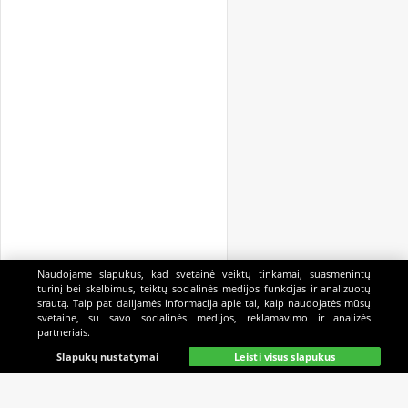
Naudojame slapukus, kad svetainė veiktų tinkamai, suasmenintų
turinį bei skelbimus, teiktų socialinės medijos funkcijas ir analizuotų
srautą. Taip pat dalijamės informacija apie tai, kaip naudojatės mūsų
svetaine, su savo socialinės medijos, reklamavimo ir analizės
partneriais.
Pagrindinis
Gyvai
Paieška
Mano
Kazino
Slapukų nustatymai
Leisti visus slapukus