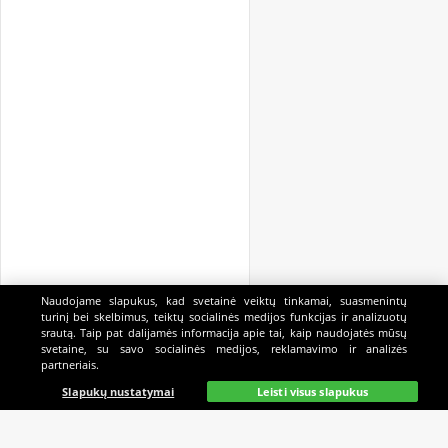
Naudojame slapukus, kad svetainė veiktų tinkamai, suasmenintų
turinį bei skelbimus, teiktų socialinės medijos funkcijas ir analizuotų
srautą. Taip pat dalijamės informacija apie tai, kaip naudojatės mūsų
svetaine, su savo socialinės medijos, reklamavimo ir analizės
partneriais.
Pagrindinis
Gyvai
Paieška
Mano
Kazino
Slapukų nustatymai
Leisti visus slapukus