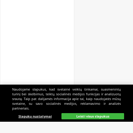
Naudojame slapukus, kad svetainė veiktų tinkamai, suasmenintų
turinį bei skelbimus, teiktų socialinės medijos funkcijas ir analizuotų
srautą. Taip pat dalijamės informacija apie tai, kaip naudojatės mūsų
svetaine, su savo socialinės medijos, reklamavimo ir analizės
partneriais.
Pagrindinis
Gyvai
Paieška
Mano
Kazino
Slapukų nustatymai
Leisti visus slapukus