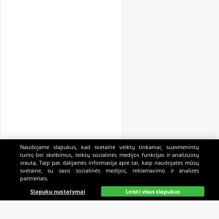
Naudojame slapukus, kad svetainė veiktų tinkamai, suasmenintų
turinį bei skelbimus, teiktų socialinės medijos funkcijas ir analizuotų
srautą. Taip pat dalijamės informacija apie tai, kaip naudojatės mūsų
svetaine, su savo socialinės medijos, reklamavimo ir analizės
partneriais.
Pagrindinis
Gyvai
Paieška
Mano
Kazino
Slapukų nustatymai
Leisti visus slapukus