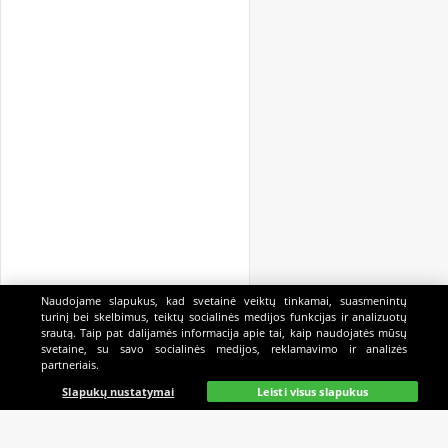
Naudojame slapukus, kad svetainė veiktų tinkamai, suasmenintų
turinį bei skelbimus, teiktų socialinės medijos funkcijas ir analizuotų
srautą. Taip pat dalijamės informacija apie tai, kaip naudojatės mūsų
svetaine, su savo socialinės medijos, reklamavimo ir analizės
partneriais.
Pagrindinis
Gyvai
Paieška
Mano
Kazino
Slapukų nustatymai
Leisti visus slapukus