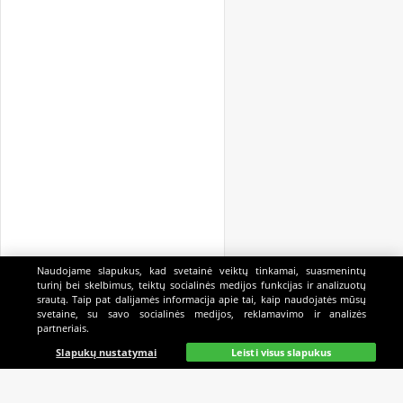
Naudojame slapukus, kad svetainė veiktų tinkamai, suasmenintų
turinį bei skelbimus, teiktų socialinės medijos funkcijas ir analizuotų
srautą. Taip pat dalijamės informacija apie tai, kaip naudojatės mūsų
svetaine, su savo socialinės medijos, reklamavimo ir analizės
partneriais.
Pagrindinis
Gyvai
Paieška
Mano
Kazino
Slapukų nustatymai
Leisti visus slapukus