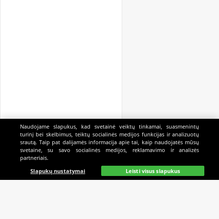
Naudojame slapukus, kad svetainė veiktų tinkamai, suasmenintų
turinį bei skelbimus, teiktų socialinės medijos funkcijas ir analizuotų
srautą. Taip pat dalijamės informacija apie tai, kaip naudojatės mūsų
svetaine, su savo socialinės medijos, reklamavimo ir analizės
partneriais.
Pagrindinis
Gyvai
Paieška
Mano
Kazino
Slapukų nustatymai
Leisti visus slapukus