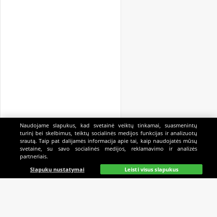
Naudojame slapukus, kad svetainė veiktų tinkamai, suasmenintų
turinį bei skelbimus, teiktų socialinės medijos funkcijas ir analizuotų
srautą. Taip pat dalijamės informacija apie tai, kaip naudojatės mūsų
svetaine, su savo socialinės medijos, reklamavimo ir analizės
partneriais.
Pagrindinis
Gyvai
Paieška
Mano
Kazino
Slapukų nustatymai
Leisti visus slapukus