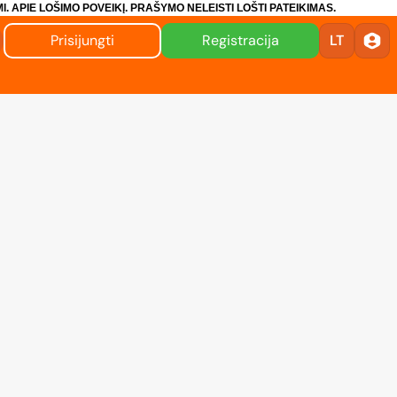
I.
APIE LOŠIMO POVEIKĮ.
PRAŠYMO NELEISTI LOŠTI PATEIKIMAS.
Prisijungti
Registracija
LT