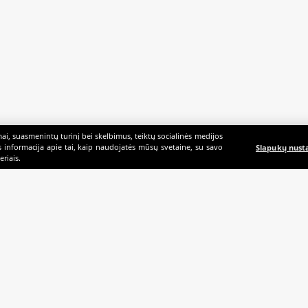
i, suasmenintų turinį bei skelbimus, teiktų socialinės medijos
ės informacija apie tai, kaip naudojatės mūsų svetaine, su savo
Slapukų nust
riais.