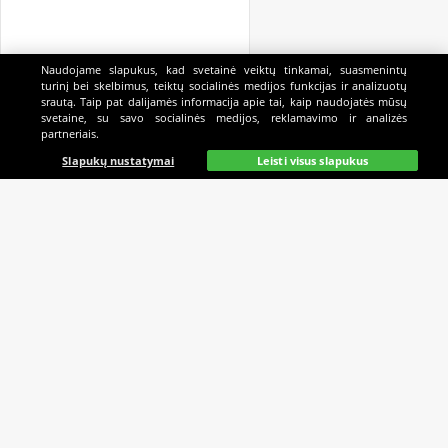
Naudojame slapukus, kad svetainė veiktų tinkamai, suasmenintų
turinį bei skelbimus, teiktų socialinės medijos funkcijas ir analizuotų
srautą. Taip pat dalijamės informacija apie tai, kaip naudojatės mūsų
svetaine, su savo socialinės medijos, reklamavimo ir analizės
partneriais.
Pagrindinis
Gyvai
Paieška
Mano
Kazino
Slapukų nustatymai
Leisti visus slapukus