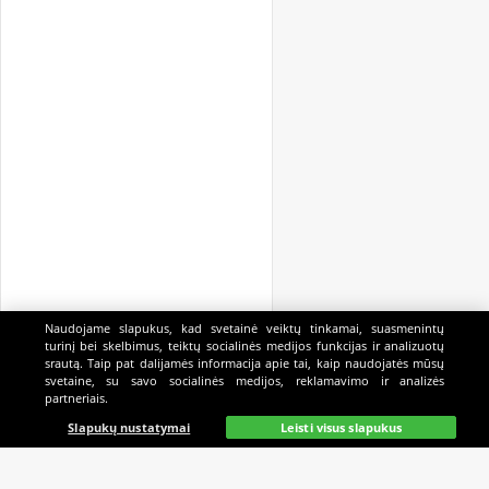
Naudojame slapukus, kad svetainė veiktų tinkamai, suasmenintų
turinį bei skelbimus, teiktų socialinės medijos funkcijas ir analizuotų
srautą. Taip pat dalijamės informacija apie tai, kaip naudojatės mūsų
svetaine, su savo socialinės medijos, reklamavimo ir analizės
partneriais.
Pagrindinis
Gyvai
Paieška
Mano
Kazino
Slapukų nustatymai
Leisti visus slapukus